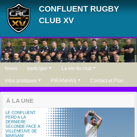
Panneau de gestion des cookies
CONFLUENT RUGBY
CLUB XV
News
participer
La vie du club
infos pratiques
PIRANHAS
Contact et Plan
À LA UNE
LE CONFLUENT
PERD A LA
DERNIERE
SECONDE FACE A
VILLENEUVE DE
MARSAN!