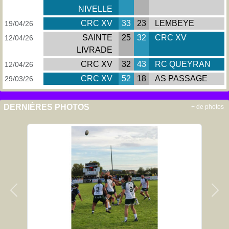
NIVELLE
CRC XV
33
23
LEMBEYE
19/04/26
SAINTE
25
32
CRC XV
12/04/26
LIVRADE
CRC XV
32
43
RC QUEYRAN
12/04/26
CRC XV
52
18
AS PASSAGE
29/03/26
DERNIÈRES PHOTOS
+ de photos
Précedent
Sui