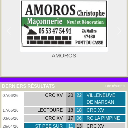
Précedent
Suiv
AMOROS
DERNIERS RÉSULTATS
+ de résultats
CRC XV
20
22
VILLENEUVE
07/06/26
DE MARSAN
LECTOURE
18
18
CRC XV
17/05/26
CRC XV
17
06
RC LA PIMPINE
03/05/26
ST PEE SUR
11
13
CRC XV
26/04/26