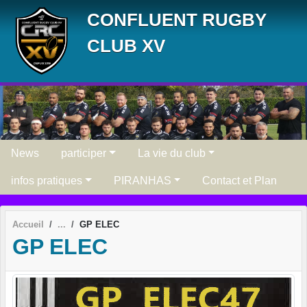
Panneau de gestion des cookies
CONFLUENT RUGBY
CLUB XV
News
participer
La vie du club
infos pratiques
PIRANHAS
Contact et Plan
Accueil
GP ELEC
GP ELEC