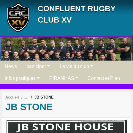
Panneau de gestion des cookies
CONFLUENT RUGBY
CLUB XV
News
participer
La vie du club
infos pratiques
PIRANHAS
Contact et Plan
Accueil
JB STONE
JB STONE