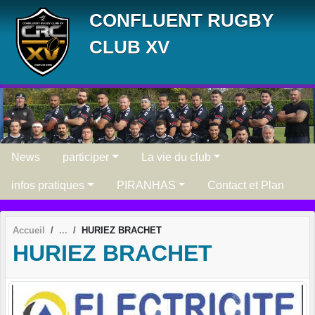
Panneau de gestion des cookies
CONFLUENT RUGBY
CLUB XV
News
participer
La vie du club
infos pratiques
PIRANHAS
Contact et Plan
Accueil
HURIEZ BRACHET
HURIEZ BRACHET