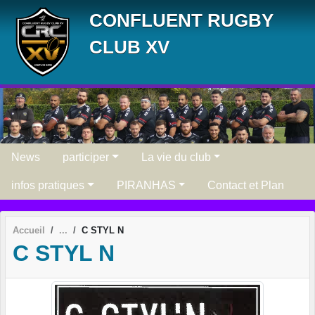
Panneau de gestion des cookies
CONFLUENT RUGBY
CLUB XV
News
participer
La vie du club
infos pratiques
PIRANHAS
Contact et Plan
Accueil
C STYL N
C STYL N