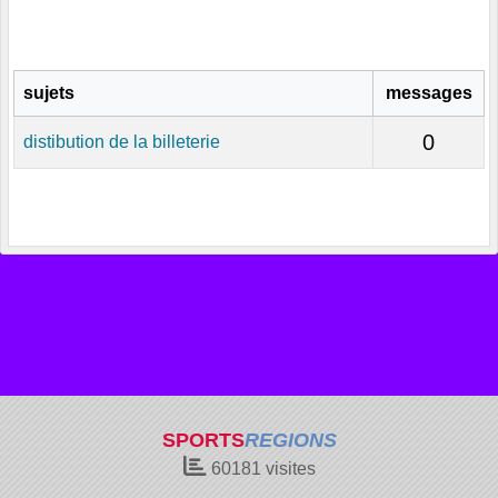
sujets
messages
0
distibution de la billeterie
SPORTS
REGIONS
60181
visites