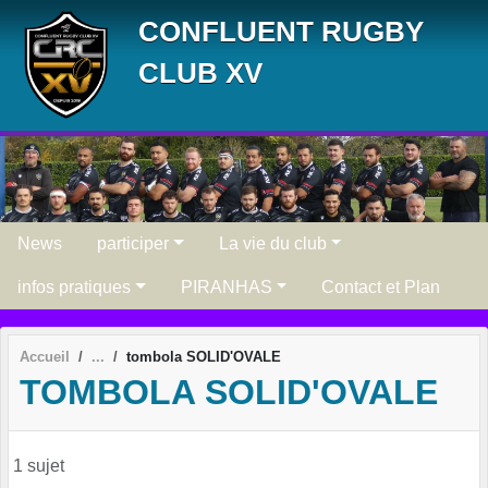
Panneau de gestion des cookies
CONFLUENT RUGBY
CLUB XV
News
participer
La vie du club
infos pratiques
PIRANHAS
Contact et Plan
Accueil
tombola SOLID'OVALE
TOMBOLA SOLID'OVALE
1 sujet