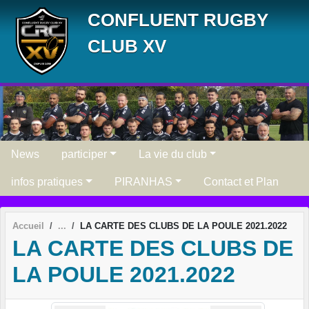
Panneau de gestion des cookies
CONFLUENT RUGBY
CLUB XV
News
participer
La vie du club
infos pratiques
PIRANHAS
Contact et Plan
Accueil
LA CARTE DES CLUBS DE LA POULE 2021.2022
LA CARTE DES CLUBS DE
LA POULE 2021.2022