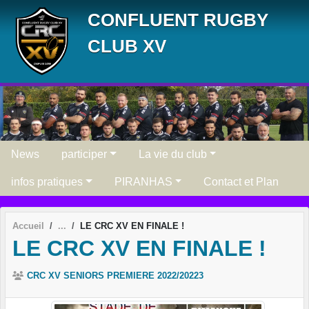
Panneau de gestion des cookies
CONFLUENT RUGBY
CLUB XV
News
participer
La vie du club
infos pratiques
PIRANHAS
Contact et Plan
Accueil
LE CRC XV EN FINALE !
LE CRC XV EN FINALE !
CRC XV SENIORS PREMIERE 2022/20223