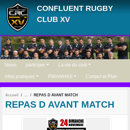
Panneau de gestion des cookies
CONFLUENT RUGBY
CLUB XV
News
participer
La vie du club
infos pratiques
PIRANHAS
Contact et Plan
Accueil
REPAS D AVANT MATCH
REPAS D AVANT MATCH