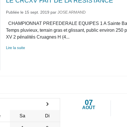
LE CRCXV FAIT DE LA RESISTANCE
Publiée le
15 sept. 2019
par
JOSE ARMAND
CHAMPIONNAT PREFEDERALE EQUIPES 1 A Sainte Bazeille
Temps pluvieux, terrain gras et glissant, public environ 2
XV 2 pénalités Cruagnes H (4...
Lire la suite
07
AOÛT
e
Sa
Di