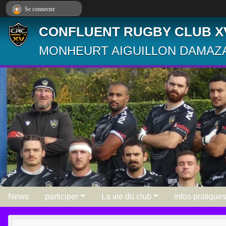
Panneau de gestion des cookies
Se connecter
CONFLUENT RUGBY CLUB X
MONHEURT AIGUILLON DAMAZA
News
participer
La vie du club
infos pratique