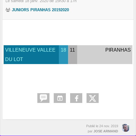
Le
samedi
18
janv.
2020
de 15h30 à 17h
JUNIORS PIRANHAS 20192020
VILLENEUVE VALLEE
18
11
PIRANHAS
DU LOT
Publié le
24 nov. 2019
par
JOSE ARMAND