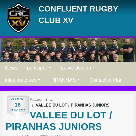
Panneau de gestion des cookies
CONFLUENT RUGBY
CLUB XV
News
participer
La vie du club
infos pratiques
PIRANHAS
Contact et Plan
Le
samedi
Accueil
18
VALLEE DU LOT / PIRANHAS JUNIORS
JANV.
2020
VALLEE DU LOT /
PIRANHAS JUNIORS