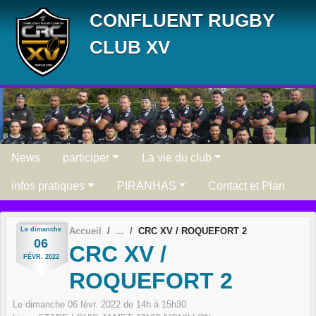
Panneau de gestion des cookies
CONFLUENT RUGBY
CLUB XV
News
participer
La vie du club
infos pratiques
PIRANHAS
Contact et Plan
Le
dimanche
Accueil
CRC XV / ROQUEFORT 2
06
CRC XV /
FÉVR.
2022
ROQUEFORT 2
Le
dimanche
06
févr.
2022
de 14h à 15h30