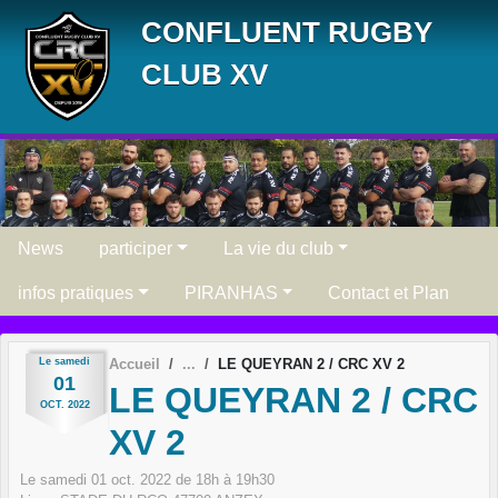
Panneau de gestion des cookies
CONFLUENT RUGBY
CLUB XV
News
participer
La vie du club
infos pratiques
PIRANHAS
Contact et Plan
Le
samedi
Accueil
LE QUEYRAN 2 / CRC XV 2
01
LE QUEYRAN 2 / CRC
OCT.
2022
XV 2
Le
samedi
01
oct.
2022
de 18h à 19h30