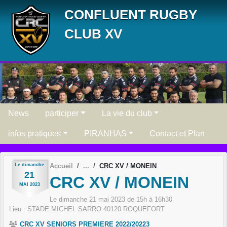
Panneau de gestion des cookies
CONFLUENT RUGBY
CLUB XV
News
participer
La vie du club
infos pratiques
PIRANHAS
Contact et Plan
Le
dimanche
Accueil
CRC XV / MONEIN
21
CRC XV / MONEIN
MAI
2023
Le
dimanche
21
mai
2023
de 15h à 16h30
Lieu :
STADE MICHEL SARRO
40120
ROQUEFORT
CRC XV SENIORS PREMIERE 2022/20223