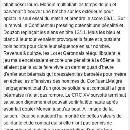
allait peser lourd. Monein multipliait les temps de jeu et
parvenait à trouver une brèche sur les extérieurs pour
aplatir le seul essai du match et prendre le score 09/11. Sur
le renvoi, le Confluent au pressing obtenait une pénalité et
Douzon replaçait les siens en tête 12/11. Mais les bleu et
blanc à leur tour venaient provoquer la faute et ajoutaient
trois points pour clore leur séquence en sur nombre.
Revenus à quinze, les Lot et Garonnais rééquilibraient le
jeu mais encaissaient encore une pénalité à la 65ème.Ils
allaient par la suite faire vivre un dernier quart d'heure
d'enfer aux béarnais qui dressaient les barbelés pour mettre
en échec les offensives des hommes du Confluent.Malgré
l'engagement total d'un groupe solidaire et combatif la ligne
béarnaise n'allait pas rompre. Le CRC XV survolté terminait
sa saison dignement et pouvait sortir la tête haute après
avoir fait douter Monein jusqu'au bout. A l'image de la
saison, l'équipe a aujourd'hui montré de belles valeurs de
solidarité et de combat qui si elle n'ont pas permis de
l'emporter ont participé à une prestation d'un très bon