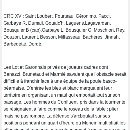
CRC XV : Saint Loubert, Fourteau, Géronimo, Facci,
Garbaye R, Dumail, Goualc'h, Laguens,Lagavardan,
Bousquier B (cap),Garbaye L, Bousquier G, Moschion, Rey,
Douzon, Laurent, Besson, Millasseau, Bachères, Jinnah,
Barbedette, Dordé.
Les Lot et Garonnais privés de joueurs cadres dont
Benazzi, Brunetaud et Marmié savaient que l'obstacle serait
difficille à franchir face à une équipe de la poule basco-
béarnaise. D'entrée les bleu et blanc marquaient leur
territoire en organisant un maul qui emportait tout sur son
passage. Les hommes du Confluent, pris dans la tourmente
se résignaient à faire comme le roseau de la fable : plier
mais ne pas rompre. La défense s'arcboutait sur ses
positions pendant un quart d'heure où Monein multipliait les
offensives et parvenait miraculeusement à museler un quize