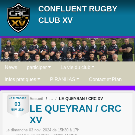
Panneau de gestion des cookies
CONFLUENT RUGBY
CLUB XV
News
participer
La vie du club
infos pratiques
PIRANHAS
Contact et Plan
Le
dimanche
Accueil
LE QUEYRAN / CRC XV
03
LE QUEYRAN / CRC
NOV.
2024
XV
Le
dimanche
03
nov.
2024
de 15h30 à 17h