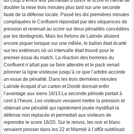
du coup d’envoi leur permettait d’ouvrir le score et même de
doubler la mise trois minutes plus tard sur une seconde
faute de la défense locale. Passé les dix premières minutes
compliquées le Confluent répondait par des séquences de
pression et revenait au score sur deux pénalités concédées
par les dordognots. Mais les frelons de Lalinde allaient
encore piquer lorsque sur une mêlée, le ballon était écarté
sur les extérieurs où un intervalle était trouvé pour le
premier essai du match. La réaction des hommes du
Confluent n’allait pas se faire attendre et le pack venait
pilonner la ligne visiteuse jusqu’à ce que l’arbitre accorde
un essai de pénalité. Dans les trois dernières minutes
Lalinde écopait d’un carton et Dordé donnait enfin
l’avantage aux siens 16/13.La seconde période partait à
cent à l’heure. Les visiteurs venaient mettre la pression et
obtenait une pénalité qui rapidement jouée mystifiait la
défense non replacée et permettait aux visiteurs de
reprendre le score 16/20. Sur le renvoi, les noir et blanc
venaient presser dans les 22 et Marmié à l’affût subtilisait