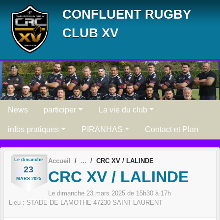
Panneau de gestion des cookies
CONFLUENT RUGBY
CLUB XV
News
participer
La vie du club
infos pratiques
PIRANHAS
Contact et Plan
Le
dimanche
Accueil
CRC XV / LALINDE
23
CRC XV / LALINDE
MARS
2025
Le
dimanche
23
mars
2025
de 15h30 à 17h
Lieu :
STADE DE LAMOTHE
47230
SAINT-LAURENT