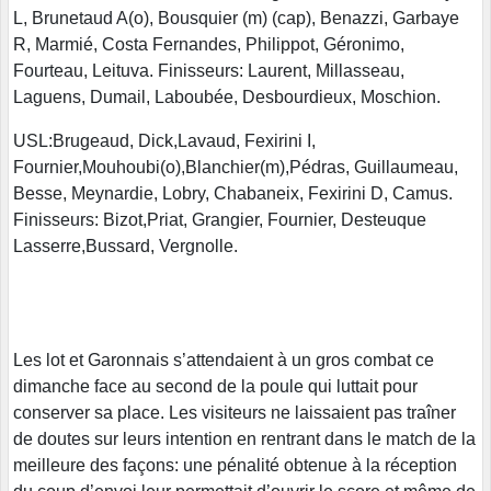
L, Brunetaud A(o), Bousquier (m) (cap), Benazzi, Garbaye
R, Marmié, Costa Fernandes, Philippot, Géronimo,
Fourteau, Leituva. Finisseurs: Laurent, Millasseau,
Laguens, Dumail, Laboubée, Desbourdieux, Moschion.
USL:Brugeaud, Dick,Lavaud, Fexirini I,
Fournier,Mouhoubi(o),Blanchier(m),Pédras, Guillaumeau,
Besse, Meynardie, Lobry, Chabaneix, Fexirini D, Camus.
Finisseurs: Bizot,Priat, Grangier, Fournier, Desteuque
Lasserre,Bussard, Vergnolle.
Les lot et Garonnais s’attendaient à un gros combat ce
dimanche face au second de la poule qui luttait pour
conserver sa place. Les visiteurs ne laissaient pas traîner
de doutes sur leurs intention en rentrant dans le match de la
meilleure des façons: une pénalité obtenue à la réception