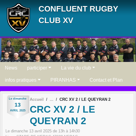
Panneau de gestion des cookies
CONFLUENT RUGBY
CLUB XV
News
participer
La vie du club
infos pratiques
PIRANHAS
Contact et Plan
Le
dimanche
Accueil
CRC XV 2 / LE QUEYRAN 2
13
CRC XV 2 / LE
AVRIL
2025
QUEYRAN 2
Le
dimanche
13
avril
2025
de 13h à 14h30