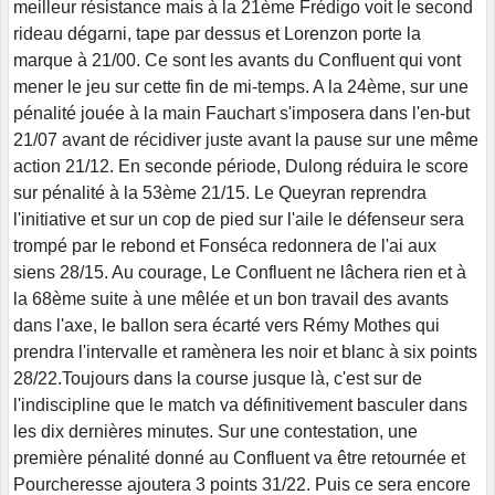
meilleur résistance mais à la 21ème Frédigo voit le second
rideau dégarni, tape par dessus et Lorenzon porte la
marque à 21/00. Ce sont les avants du Confluent qui vont
mener le jeu sur cette fin de mi-temps. A la 24ème, sur une
pénalité jouée à la main Fauchart s'imposera dans l'en-but
21/07 avant de récidiver juste avant la pause sur une même
action 21/12. En seconde période, Dulong réduira le score
sur pénalité à la 53ème 21/15. Le Queyran reprendra
l'initiative et sur un cop de pied sur l'aile le défenseur sera
trompé par le rebond et Fonséca redonnera de l'ai aux
siens 28/15. Au courage, Le Confluent ne lâchera rien et à
la 68ème suite à une mêlée et un bon travail des avants
dans l'axe, le ballon sera écarté vers Rémy Mothes qui
prendra l'intervalle et ramènera les noir et blanc à six points
28/22.Toujours dans la course jusque là, c'est sur de
l'indiscipline que le match va définitivement basculer dans
les dix dernières minutes. Sur une contestation, une
première pénalité donné au Confluent va être retournée et
Pourcheresse ajoutera 3 points 31/22. Puis ce sera encore