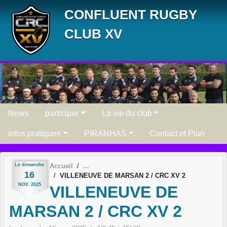
Panneau de gestion des cookies
CONFLUENT RUGBY
CLUB XV
News
participer
La vie du club
infos pratiques
PIRANHAS
Contact et Plan
Le
dimanche
Accueil
16
VILLENEUVE DE MARSAN 2 / CRC XV 2
NOV.
2025
VILLENEUVE DE
MARSAN 2 / CRC XV 2