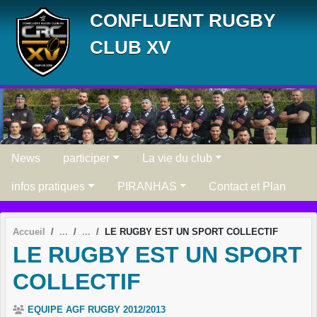
Panneau de gestion des cookies
CONFLUENT RUGBY
CLUB XV
News
participer
La vie du club
infos pratiques
PIRANHAS
Contact et Plan
Accueil
LE RUGBY EST UN SPORT COLLECTIF
LE RUGBY EST UN SPORT
COLLECTIF
EQUIPE AGF RUGBY 2012/2013